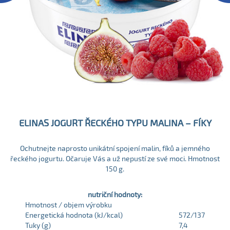
ELINAS JOGURT ŘECKÉHO TYPU MALINA – FÍKY
Ochutnejte naprosto unikátní spojení malin, fíků a jemného
řeckého jogurtu. Očaruje Vás a už nepustí ze své moci. Hmotnost
150 g.
nutriční hodnoty:
Hmotnost / objem výrobku
Energetická hodnota (kJ/kcal)
572/137
Tuky (g)
7,4